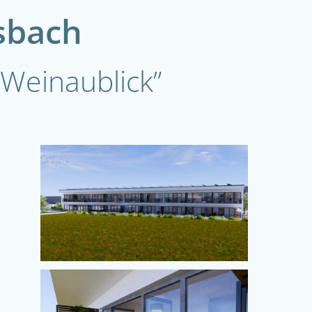
sbach
Weinaublick”