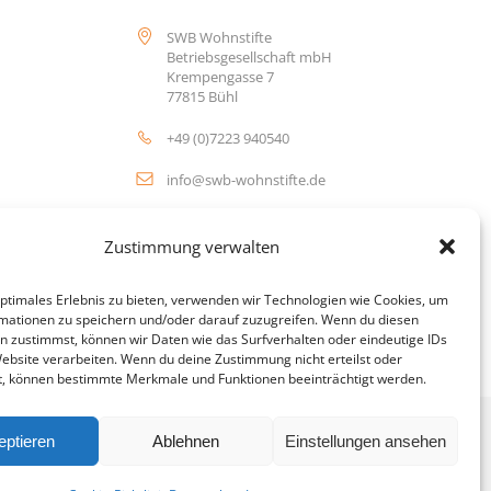
SWB Wohnstifte
Betriebsgesellschaft mbH
Krempengasse 7
77815 Bühl
+49 (0)7223 940540
info@swb-wohnstifte.de
Zustimmung verwalten
optimales Erlebnis zu bieten, verwenden wir Technologien wie Cookies, um
mationen zu speichern und/oder darauf zuzugreifen. Wenn du diesen
n zustimmst, können wir Daten wie das Surfverhalten oder eindeutige IDs
Website verarbeiten. Wenn du deine Zustimmung nicht erteilst oder
t, können bestimmte Merkmale und Funktionen beeinträchtigt werden.
eptieren
Ablehnen
Einstellungen ansehen
Cookie-Richtlinien