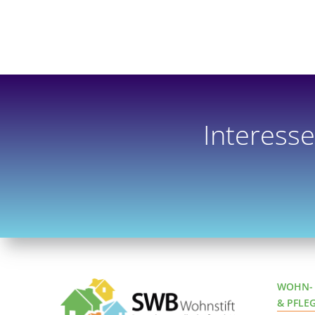
Interess
WOHN-
& PFLE