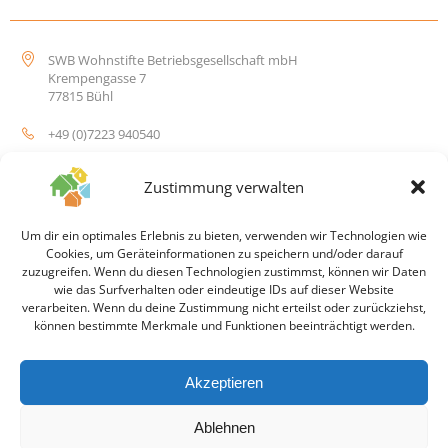
SWB Wohnstifte Betriebsgesellschaft mbH
Krempengasse 7
77815 Bühl
+49 (0)7223 940540
info@swb-wohnstifte.de
Zustimmung verwalten
Um dir ein optimales Erlebnis zu bieten, verwenden wir Technologien wie
Cookies, um Geräteinformationen zu speichern und/oder darauf
zuzugreifen. Wenn du diesen Technologien zustimmst, können wir Daten
wie das Surfverhalten oder eindeutige IDs auf dieser Website
© 2026 SWB Wohnstift Betriebsgesellschaft mbH
verarbeiten. Wenn du deine Zustimmung nicht erteilst oder zurückziehst,
können bestimmte Merkmale und Funktionen beeinträchtigt werden.
Impressum
Akzeptieren
Ablehnen
Datenschutz