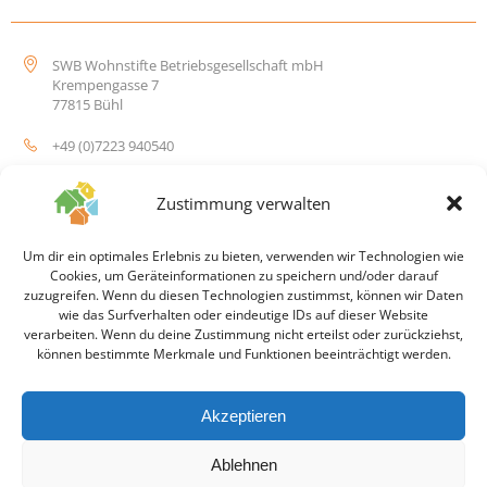
SWB Wohnstifte Betriebsgesellschaft mbH
Krempengasse 7
77815 Bühl
+49 (0)7223 940540
info@swb-wohnstifte.de
Zustimmung verwalten
Um dir ein optimales Erlebnis zu bieten, verwenden wir Technologien wie
Cookies, um Geräteinformationen zu speichern und/oder darauf
zuzugreifen. Wenn du diesen Technologien zustimmst, können wir Daten
wie das Surfverhalten oder eindeutige IDs auf dieser Website
© 2026 SWB Wohnstift Betriebsgesellschaft mbH
verarbeiten. Wenn du deine Zustimmung nicht erteilst oder zurückziehst,
können bestimmte Merkmale und Funktionen beeinträchtigt werden.
Impressum
Akzeptieren
Ablehnen
Datenschutz