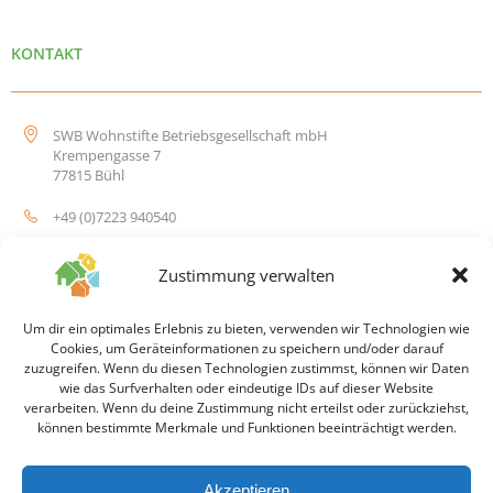
KONTAKT
SWB Wohnstifte Betriebsgesellschaft mbH
Krempengasse 7
77815 Bühl
+49 (0)7223 940540
info@swb-wohnstifte.de
Zustimmung verwalten
Um dir ein optimales Erlebnis zu bieten, verwenden wir Technologien wie
Cookies, um Geräteinformationen zu speichern und/oder darauf
zuzugreifen. Wenn du diesen Technologien zustimmst, können wir Daten
wie das Surfverhalten oder eindeutige IDs auf dieser Website
© 2026 SWB Wohnstift Betriebsgesellschaft mbH
verarbeiten. Wenn du deine Zustimmung nicht erteilst oder zurückziehst,
können bestimmte Merkmale und Funktionen beeinträchtigt werden.
Impressum
Akzeptieren